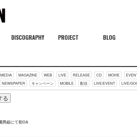
DISCOGRAPHY
PROJECT
BLOG
MEDIA
MAGAZINE
WEB
LIVE
RELEASE
CD
MOVIE
EVEN
NEWSPAPER
キャンペーン
MOBILE
配信
LIVE/EVENT
LIVE/G
する
学園男組にて初OA