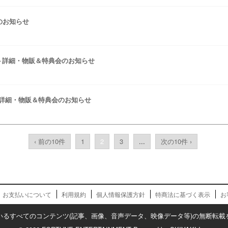
のお知らせ
ント詳細・物販＆特典会のお知らせ
ト詳細・物販＆特典会のお知らせ
‹ 前の10件
1
2
3
...
次の10件 ›
お支払いについて
利用規約
個人情報保護方針
特商法に基づく表示
お
いるすべてのコンテンツ(記事、画像、音声データ、映像データ等)の無断転載