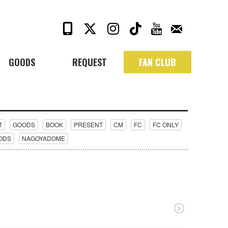
GOODS
REQUEST
FAN CLUB
T
GOODS
BOOK
PRESENT
CM
FC
FC ONLY
OODS
NAGOYADOME