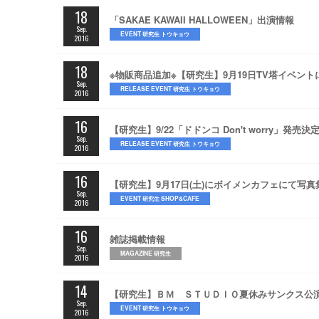
18
「SAKAE KAWAII HALLOWEEN」出演情報
Sep.
EVENT 研究生 トウキョウ
2016
18
※物販商品追加※【研究生】9月19日TV塔イベン
Sep.
RELEASE EVENT 研究生 トウキョウ
2016
16
【研究生】9/22「ドドンコ Don't worry」
Sep.
RELEASE EVENT 研究生 トウキョウ
2016
16
【研究生】9月17日(土)にボイメンカフェにて写
Sep.
EVENT 研究生 SHOP&CAFE
2016
16
雑誌掲載情報
Sep.
MAGAZINE 研究生
2016
14
【研究生】ＢＭ ＳＴＵＤＩＯ夏休みサンクス公
Sep.
EVENT 研究生 トウキョウ
2016