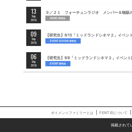
13
９／２１ フォーチュンラジオ メンバー＆物販
Sep.
RADIO 研究生
2016
09
【研究生】9/15「ミッドランドシネマ２」イベ
Sep.
EVENT GOODS 研究生
2016
06
【研究生】9/8「ミッドランドシネマ２」イベン
Sep.
EVENT 研究生
2016
ボイメン☆ファミリーとは
F.ENT IDについて
掲載されて