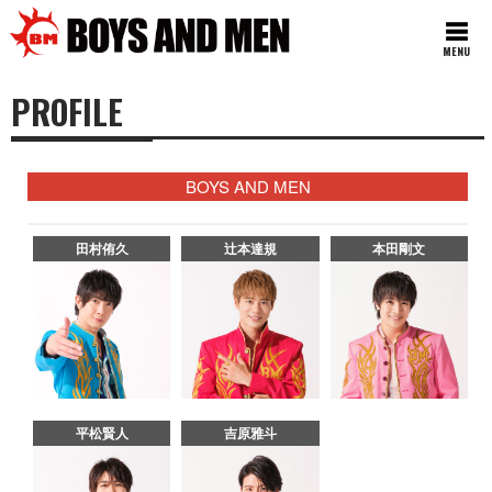
MENU
PROFILE
BOYS AND MEN
田村侑久
辻本達規
本田剛文
平松賢人
吉原雅斗