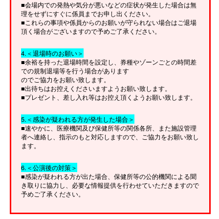
■会場内での発熱や気分が悪いなどの症状が発生した場合は無
理をせずにすぐに係員までお申し出ください。
■これらの事項や係員からのお願いが守られない場合はご退場
頂く場合がございますので予めご了承ください。
4.＜退場時のお願い＞
■余裕を持った退場時間を設定し、券種やゾーンごとの時間差
での規制退場等を行う場合があります
のでご協力をお願い致します。
■出待ちはお控えくださいますようお願い致します。
■プレゼント、差し入れ等はお控え頂くようお願い致します。
5.＜感染が疑われる方が発生した場合＞
■速やかに、医療機関及び保健所等の関係各所、また施設管理
者へ連絡し、指示のもと対応しますので、ご協力をお願い致し
ます。
6.＜公演後の対策＞
■感染が疑われる方が出た場合、保健所等の公的機関による聞
き取りに協力し、必要な情報提供を行わせていただきますので
予めご了承ください。