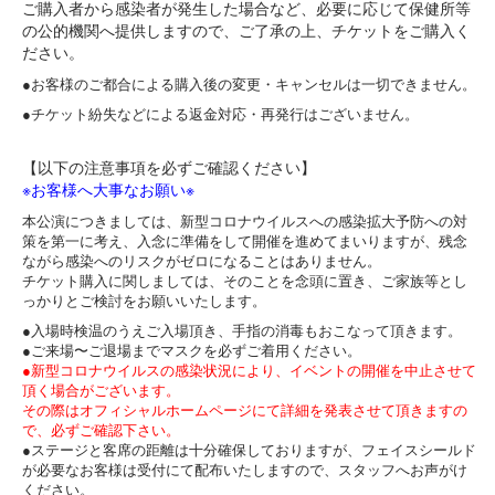
ご購入者から感染者が発生した場合など、必要に応じて保健所等
の公的機関へ提供しますので、ご了承の上、チケットをご購入く
ださい。
●お客様のご都合による購入後の変更・
キャンセルは一切できません。
●チケット紛失などによる返金対応・再発行はございません。
【以下の注意事項を必ずご確認ください】
※お客様へ大事なお願い※
本公演につきましては、
新型コロナウイルスへの感染拡大予防への対
策を第一に考え、
入念に準備をして開催を進めてまいりますが、
残念
ながら感染へのリスクがゼロになることはありません。
チケット購入に関しましては、そのことを念頭に置き、
ご家族等とし
っかりとご検討をお願いいたします。
●入場時検温のうえご入場頂き、
手指の消毒もおこなって頂きます。
●ご来場〜ご退場までマスクを必ずご着用ください。
●新型コロナウイルスの感染状況により、
イベントの開催を中止させて
頂く場合がございます。
その際はオフィシャルホームページにて詳細を発表させて頂きます
の
で、必ずご確認下さい。
●ステージと客席の距離は十分確保して
おりますが、
フェイスシールド
が必要なお客様は受付にて配布いたしますので、
スタッフへお声がけ
ください。