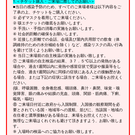
1.＜チケット購入・ご来場に際してのお願い＞
■当日の感染予防のため、すべてのご来場者様は以下内容をご
了承の上、チケットをご購入ください。
① 必ずマスクを着用してご来場ください。
② 咳エチケットの徹底をお願いします。
③ 手洗い・手指の消毒の実施をお願いします。
④ 社会的距離の確保をお願いします。
⑤ 近接した距離での会話、会場及び屋内共用部での飲食（体
調維持のための水分補給を除く）など、感染リスクの高い行為
を避けて頂くようお願い致します。
⑥ 当日ご来場前の自主検温の実施をお願い致します。
⑦ ご来場前の自主検温の結果、３７．５℃以上の発熱がある
場合や、過去1週間以内に発熱や感冒症状で受診や服薬等をし
た場合、過去1週間以内に同様の症状にある人との接触歴があ
る場合、または下記の症状に該当する場合、ご来場をお控えく
ださい。
(咳、呼吸困難、全身倦怠感、咽頭痛、鼻汁・鼻閉、味覚・嗅
覚障害、眼の痛みや結膜の充血、頭痛、関節・筋肉痛、下痢、
嘔気・嘔吐)
⑧ ご来場日付近に政府から入国制限、入国後の観察期間を必
要とされている国・地域等への渡航、並びに、当該国・地域の
在住者と濃厚接触がある場合は、来場をお控えください。
無理なご来場はくれぐれも避けて頂きますよう、お願い致しま
す。
⑨ 入場時の検温へのご協力をお願い致します。