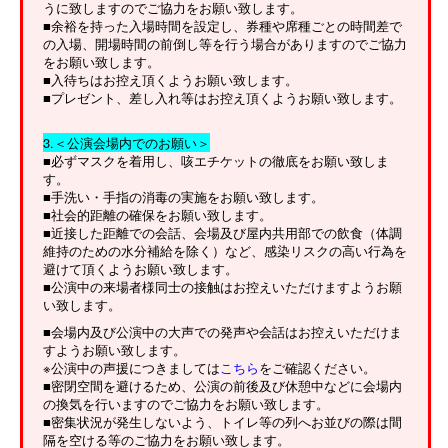
うに致しますのでご協力をお願い致します。
■余裕を持った入場時間を設定し、券種や席種ごとの時間差で
の入場、開場時間の前倒し等を行う場合がありますのでご協力
をお願い致します。
■入待ちはお控え頂くようお願い致します。
■プレゼント、差し入れ等はお控え頂くようお願い致します。
3.＜公演会場内でのお願い＞
■必ずマスクを着用し、咳エチケットの徹底をお願い致しま
す。
■手洗い・手指の消毒の実施をお願い致します。
■社会的距離の確保をお願い致します。
■近接した距離での会話、会場及び屋内共用部での飲食（体調
維持のための水分補給を除く）など、感染リスクの高い行為を
避けて頂くようお願い致します。
■公演中の来場者様同士の接触はお控えいただけますようお願
い致します。
■会場内及び公演中の大声での発声や会話はお控えいただけま
すようお願い致します。
※公演中の声援につきましては
こちら
をご確認ください。
■密閉空間を避けるため、公演の前後及び休憩中などに会場内
の換気を行いますのでご協力をお願い致します。
■密集状況が発生しないよう、トイレ等の列へお並びの際は間
隔を空ける等のご協力をお願い致します。