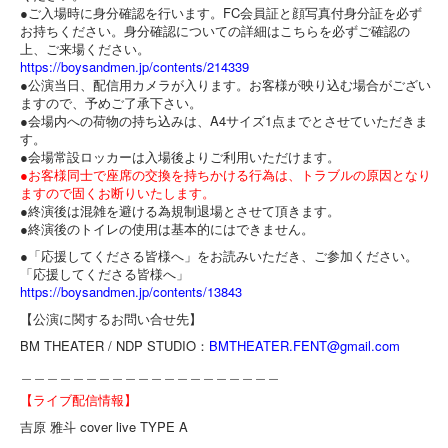
●ご入場時に身分確認を行います。FC会員証と顔写真付身分証を
必ず
お持ちください。
身分確認についての詳細はこちらを必ずご確認の
上、
ご来場ください。
https://boysandmen.jp/
contents/214339
●公演当日、配信用カメラが入ります。
お客様が映り込む場合がござい
ますので、予めご了承下さい。
●会場内への荷物の持ち込みは、A4サイズ1点までとさせていた
だきま
す。
●会場常設ロッカーは入場後よりご利用いただけます。
●お客様同士で座席の交換を持ちかける行為は、
トラブルの原因となり
ますので固くお断りいたします。
●終演後は混雑を避ける為規制退場とさせて頂きます。
●終演後のトイレの使用は基本的にはできません。
●「応援してくださる皆様へ」をお読みいただき、
ご参加ください。
「応援してくださる皆様へ」
https://boysandmen.jp/
contents/13843
【公演に関するお問い合せ先】
BM THEATER / NDP STUDIO：
BMTHEATER.FENT@gmail.
com
＿＿＿＿＿＿＿＿＿＿＿＿＿＿＿＿＿＿＿＿
【ライブ配信情報】
吉原 雅斗 cover live TYPE A