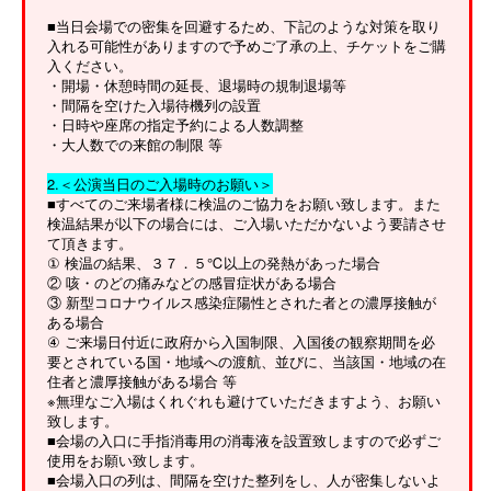
■当日会場での密集を回避するため、下記のような対策を取り
入れる可能性がありますので予めご了承の上、チケットをご購
入ください。
・開場・休憩時間の延長、退場時の規制退場等
・間隔を空けた入場待機列の設置
・日時や座席の指定予約による人数調整
・大人数での来館の制限 等
2.＜公演当日のご入場時のお願い＞
■すべてのご来場者様に検温のご協力をお願い致します。また
検温結果が以下の場合には、ご入場いただかないよう要請させ
て頂きます。
① 検温の結果、３７．５℃以上の発熱があった場合
② 咳・のどの痛みなどの感冒症状がある場合
③ 新型コロナウイルス感染症陽性とされた者との濃厚接触が
ある場合
④ ご来場日付近に政府から入国制限、入国後の観察期間を必
要とされている国・地域への渡航、並びに、当該国・地域の在
住者と濃厚接触がある場合 等
※無理なご入場はくれぐれも避けていただきますよう、お願い
致します。
■会場の入口に手指消毒用の消毒液を設置致しますので必ずご
使用をお願い致します。
■会場入口の列は、間隔を空けた整列をし、人が密集しないよ