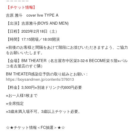
【チケット情報】
吉原 雅斗 cover live TYPE A
【出演】吉原雅斗(BOYS AND MEN)
【日程】2023年2月18日（土）
【時間】17:15開場／18:00開演
※前後のお客様と間隔をあけて階段にお並びいただきますよう、ご協力
をお願いいたします。
【会場】BM THEATER（名古屋市中区栄3-32-6 BECOME栄５階※パル
コ名古屋店のすぐ隣）
BM THEATER感染症予防の取り組みとお願い：
https://boysandmen.jp/contents/376013
【料金】3,500円※別途ドリンク代600円必要
※お一人様1枚まで
※全席指定
※3歳未満入場不可。3歳以上チケット必要。
☆★チケット情報＜FC抽選＞★☆