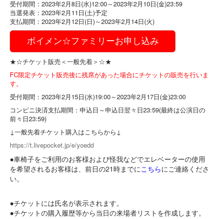
受付期間：2023年2月8日(水)12:00～2023年2月10日(金)23:59
当選発表：2023年2月11日(土)予定
支払期間：2023年2月12日(日)～2023年2月14日(火)
ボイメン☆ファミリーお申し込み
★☆チケット販売＜一般先着＞☆★
FC限定チケット販売後に残席があった場合にチケットの販売を行いま
す。
受付期間：2023年2月15日(水)19:00～2023年2月17日(金)23:00
コンビニ決済支払期間：申込日～申込日翌々日23:59(最終は
公演日の
前々日23:59)
↓一般先着チケット購入はこちらから↓
https://t.livepocket.jp/e/yoedd
●車椅子をご利用のお客様および怪我などでエレベーターの使用
を
希望されるお客様は、前日の21時までに
こちら
にご連絡くださ
い
。
●チケットには氏名が表示されます。
●チケットの購入履歴等から当日の来場者リストを作成します。