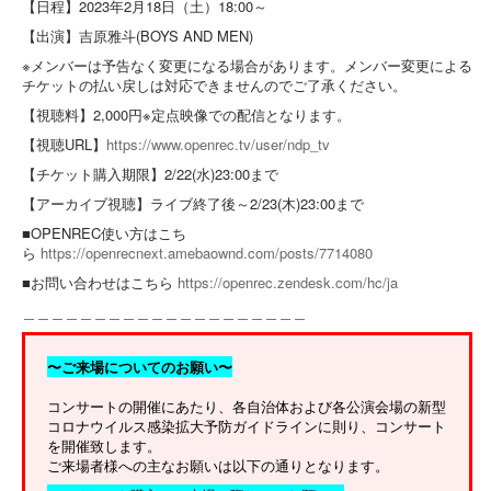
【日程】2023年2月18日（土）18:00～
【出演】吉原雅斗(BOYS AND MEN)
※メンバーは予告なく変更になる場合があります。メンバー変更による
チケットの払い戻しは対応できませんのでご了承ください。
【視聴料】2,000円※定点映像での配信となります。
【視聴URL】
https://www.openrec.tv/user/ndp_tv
【チケット購入期限】2/22(水)23:00まで
【アーカイブ視聴】ライブ終了後～2/23(木)23:00まで
■OPENREC使い方はこち
ら
https://openrecnext.amebaownd.com/posts/7714080
■お問い合わせはこちら
https://openrec.zendesk.com/hc/ja
＿＿＿＿＿＿＿＿＿＿＿＿＿＿＿＿＿＿＿＿
〜ご来場についてのお願い〜
コンサートの開催にあたり、各自治体および各公演会場の新型
コロナウイルス感染拡大予防ガイドラインに則り、コンサート
を開催致します。
ご来場者様への主なお願いは以下の通りとなります。