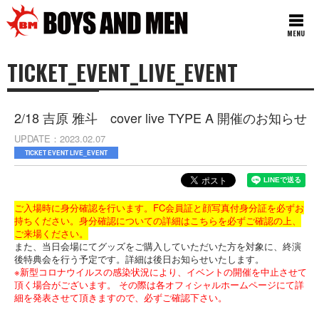
MENU
TICKET_EVENT_LIVE_EVENT
2/18 吉原 雅斗 cover live TYPE A 開催のお知らせ
UPDATE
2023.02.07
TICKET EVENT LIVE_EVENT
ご入場時に身分確認を行います。FC会員証と顔写真付身分証を必ずお
持ちください。身分確認についての詳細は
こちら
を必ずご確認の上、
ご来場ください。
また、当日会場にてグッズをご購入していただいた方を対象に、終演
後特典会を行う予定です。詳細は後日お知らせいたします。
※新型コロナウイルスの感染状況により、イベントの開催を中止させて
頂く場合がございます。 その際は各オフィシャルホームページにて詳
細を発表させて頂きますので、必ずご確認下さい。
＿＿＿＿＿＿