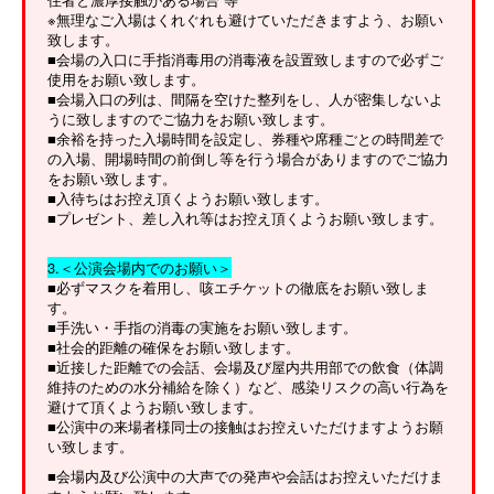
※無理なご入場はくれぐれも避けていただきますよう、お願い
致します。
■会場の入口に手指消毒用の消毒液を設置致しますので必ずご
使用をお願い致します。
■会場入口の列は、間隔を空けた整列をし、人が密集しないよ
うに致しますのでご協力をお願い致します。
■余裕を持った入場時間を設定し、券種や席種ごとの時間差で
の入場、開場時間の前倒し等を行う場合がありますのでご協力
をお願い致します。
■入待ちはお控え頂くようお願い致します。
■プレゼント、差し入れ等はお控え頂くようお願い致します。
3.＜公演会場内でのお願い＞
■必ずマスクを着用し、咳エチケットの徹底をお願い致しま
す。
■手洗い・手指の消毒の実施をお願い致します。
■社会的距離の確保をお願い致します。
■近接した距離での会話、会場及び屋内共用部での飲食（体調
維持のための水分補給を除く）など、感染リスクの高い行為を
避けて頂くようお願い致します。
■公演中の来場者様同士の接触はお控えいただけますようお願
い致します。
■会場内及び公演中の大声での発声や会話はお控えいただけま