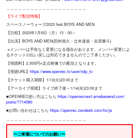
＿＿＿＿＿＿＿＿＿＿＿＿＿＿＿＿＿＿＿＿
【ライブ配信情報】
スペースノーウォーズ2023 feat.BOYS AND MEN
【日程】2023年1月9日（月）13：00～
【出演】BOYS AND MEN(田村侑久・辻本達規・吉原雅斗)
※メンバーは予告なく変更になる場合があります。
メンバー変更によ
るチケットの払い戻しは対応できませんのでご了
承ください。
【視聴料】2,500円※定点映像での配信となります。
【視聴URL】
https://www.openrec.tv/
user/ndp_tv
【チケット購入期限】1/13(火)23:00まで
【アーカイブ視聴】ライブ終了後～1/14(水)23:00まで
■OPENREC使い方はこちら
https://
openrecnext.amebaownd.com/
posts/7714080
■お問い合わせはこちら
https://openrec.
zendesk.com/hc/ja
＿＿＿＿＿＿＿＿＿＿＿＿＿＿＿＿＿＿＿＿
〜ご来場についてのお願い〜