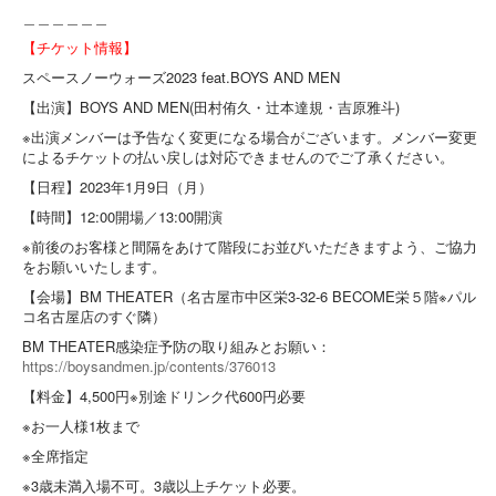
＿＿＿＿＿＿
【チケット情報】
スペースノーウォーズ2023 feat.BOYS AND MEN
【出演】BOYS AND MEN(田村侑久・辻本達規・吉原雅斗)
※出演メンバーは予告なく変更になる場合がございます。メンバー変更
によるチケットの払い戻しは対応できませんのでご了承ください。
【日程】2023年1月9日（月）
【時間】12:00開場／13:00開演
※前後のお客様と間隔をあけて階段にお並びいただきますよう、ご協力
をお願いいたします。
【会場】BM THEATER（名古屋市中区栄3-32-6 BECOME栄５階※パル
コ名古屋店のすぐ隣）
BM THEATER感染症予防の取り組みとお願い：
https://boysandmen.jp/contents/376013
【料金】4,500円※別途ドリンク代600円必要
※お一人様1枚まで
※全席指定
※3歳未満入場不可。3歳以上チケット必要。