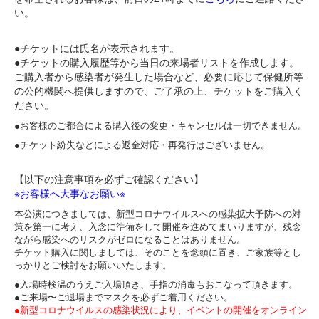
い
。
●チケットには氏名が表示されます。
●チケットの購入履歴等から当日の来場者リストを作成します。
ご購入者から感染者が発生した場合など、必要に応じて保健所等
の公的機関へ提供しますので、ご了承の上、チケットをご購入く
ださい。
●お客様のご都合による購入後の変更・
キャンセルは一切できません。
●チケット紛失などによる返金対応・再発行はございません。
【以下の注意事項を必ずご確認ください】
※お客様へ大事なお願い※
本公演につきましては、
新型コロナウイルスへの感染拡大予防への対
策を第一に考え、
入念に準備をして開催を進めてまいりますが、
残念
ながら感染へのリスクがゼロになることはありません。
チケット購入に関しましては、そのことを念頭に置き、
ご家族等とし
っかりとご検討をお願いいたします。
●入場時検温のうえご入場頂き、
手指の消毒もおこなって頂きます。
●ご来場〜ご退場までマスクを必ずご着用ください。
●新型コロナウイルスの感染状況により、
イベントの開催をオンライン