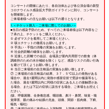
コンサートの開催にあたり、各自治体および各公演会場の新型
コロナウイルス感染拡大予防ガイドラインに則り、コンサート
を開催致します。
ご来場者様への主なお願いは以下の通りとなります。
1.＜チケット購入・ご来場に際してのお願い＞
■当日の感染予防のため、すべてのご来場者様は以下内容をご
了承の上、チケットをご購入ください。
① 必ずマスクを着用してご来場ください。
② 咳エチケットの徹底をお願いします。
③ 手洗い・手指の消毒の実施をお願いします。
④ 社会的距離の確保をお願いします。
⑤ 近接した距離での会話、会場及び屋内共用部での飲食（体
調維持のための水分補給を除く）など、感染リスクの高い行為
を避けて頂くようお願い致します。
⑥ 当日ご来場前の自主検温の実施をお願い致します。
⑦ ご来場前の自主検温の結果、３７．５℃以上の発熱がある
場合や、過去1週間以内に発熱や感冒症状で受診や服薬等をし
た場合、過去1週間以内に同様の症状にある人との接触歴があ
る場合、または下記の症状に該当する場合、ご来場をお控えく
ださい。
(咳、呼吸困難、全身倦怠感、咽頭痛、鼻汁・鼻閉、味覚・嗅
覚障害、眼の痛みや結膜の充血、頭痛、関節・筋肉痛、下痢、
嘔気・嘔吐)
⑧ ご来場日付近に政府から入国制限、入国後の観察期間を必