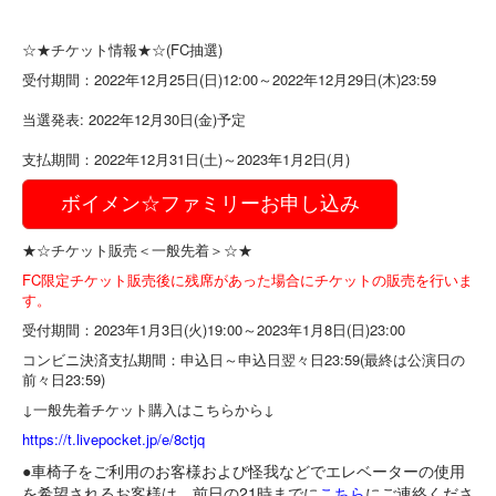
☆★チケット情報★☆(FC抽選)
受付期間：2022年12月25日(日)12:00～2022年
12月29日(木)23:59
当選発表: 2022年12月30日(金)予定
支払期間：2022年12月31日(土)～2023年1月2日(
月)
ボイメン☆ファミリーお申し込み
★☆チケット販売＜一般先着＞☆★
FC限定チケット販売後に残席があった場合にチケットの販売を行いま
す。
受付期間：2023年1月3日(火)19:00～2023年1月
8日(日)23:00
コンビニ決済支払期間：申込日～申込日翌々日23:59(最終は
公演日の
前々日23:59)
↓一般先着チケット購入はこちらから↓
https://t.livepocket.jp/e/
8ctjq
●車椅子をご利用のお客様および怪我などでエレベーターの使用
を
希望されるお客様は、前日の21時までに
こちら
にご連絡くださ