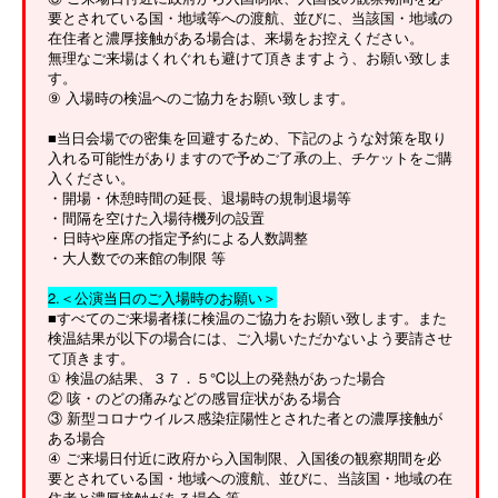
要とされている国・地域等への渡航、並びに、当該国・地域の
在住者と濃厚接触がある場合は、来場をお控えください。
無理なご来場はくれぐれも避けて頂きますよう、お願い致しま
す。
⑨ 入場時の検温へのご協力をお願い致します。
■当日会場での密集を回避するため、下記のような対策を取り
入れる可能性がありますので予めご了承の上、チケットをご購
入ください。
・開場・休憩時間の延長、退場時の規制退場等
・間隔を空けた入場待機列の設置
・日時や座席の指定予約による人数調整
・大人数での来館の制限 等
2.＜公演当日のご入場時のお願い＞
■すべてのご来場者様に検温のご協力をお願い致します。また
検温結果が以下の場合には、ご入場いただかないよう要請させ
て頂きます。
① 検温の結果、３７．５℃以上の発熱があった場合
② 咳・のどの痛みなどの感冒症状がある場合
③ 新型コロナウイルス感染症陽性とされた者との濃厚接触が
ある場合
④ ご来場日付近に政府から入国制限、入国後の観察期間を必
要とされている国・地域への渡航、並びに、当該国・地域の在
住者と濃厚接触がある場合 等