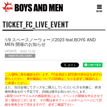
MENU
TICKET_FC_LIVE_EVENT
1/9 スペースノーウォーズ2023 feat.BOYS AND
MEN 開催のお知らせ
UPDATE
2022.12.22
TICKET FC LIVE_EVENT
ご入場時に身分確認を行います。FC会員証と顔写真付身分証を必ずお
持ちください。身分確認についての詳細は
こちら
を必ずご確認の上、
ご来場ください。
また、当日会場にてグッズをご購入していただいた方を対象に、終演
後特典会を行う予定です。詳細は後日お知らせいたします。
※新型コロナウイルスの感染状況により、イベントの開催を中止させて
頂く場合がございます。 その際は各オフィシャルホームページにて詳
細を発表させて頂きますので、必ずご確認下さい。