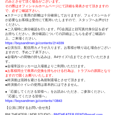
のみとさせて頂く場合がございます。
その際はオフィシャルホームページにて詳細を発表させて頂きます
の
で、必ずご確認下さい。
●ステージと客席の距離は十分確保して
おりますが、
フェイスシールド
が必要なお客様は受付にて配布いたしますので、
スタッフへお声がけ
ください。
●ご入場時に身分確認を行います。FC会員証と顔写真付身分証を
必ず
お持ちください。
身分確認についての詳細はこちらを必ずご確認の
上、
ご来場ください。
https://boysandmen.jp/
contents/214339
●公演当日、配信用カメラが入ります。
お客様が映り込む場合がござい
ますので、予めご了承下さい。
●会場内への荷物の持ち込みは、A4サイズ1点までとさせていた
だきま
す。
●会場常設ロッカーは入場後よりご利用いただけます。
●お客様同士で座席の交換を持ちかける行為は、
トラブルの原因となり
ますので固くお断りいたします。
●終演後は混雑を避ける為規制退場とさせて頂きます。
●終演後のトイレの使用は基本的にはできません。
●「応援してくださる皆様へ」をお読みいただき、
ご参加ください。
「応援してくださる皆様へ」
https://boysandmen.jp/
contents/13843
【公演に関するお問い合せ先】
BM THEATER / NDP STUDIO：
BMTHEATER.FENT@gmail.
com