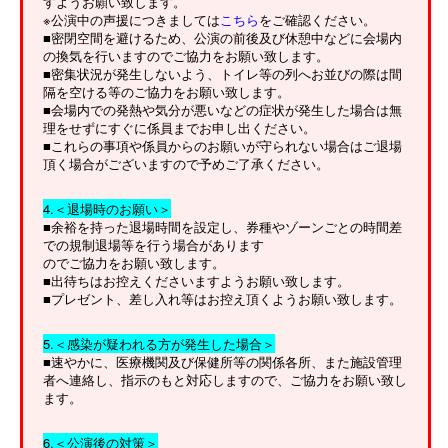
すようお願い致します。
※公演中の声援につきましては
こちら
をご確認ください。
■密閉空間を避けるため、公演の前後及び休憩中などに会場内
の換気を行いますのでご協力をお願い致します。
■密集状況が発生しないよう、トイレ等の列へお並びの際は間
隔を空ける等のご協力をお願い致します。
■会場内での発熱や気分が悪いなどの症状が発生した場合は無
理をせずにすぐに係員までお申し出ください。
■これらの事項や係員からのお願いが守られない場合はご退場
頂く場合がございますので予めご了承ください。
4.＜退場時のお願い＞
■余裕を持った退場時間を設定し、券種やゾーンごとの時間差
での規制退場等を行う場合があります
のでご協力をお願い致します。
■出待ちはお控えくださいますようお願い致します。
■プレゼント、差し入れ等はお控え頂くようお願い致します。
5.＜感染が疑われる方が発生した場合＞
■速やかに、医療機関及び保健所等の関係各所、また施設管理
者へ連絡し、指示のもと対応しますので、ご協力をお願い致し
ます。
6.＜公演後の対策＞