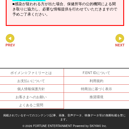
■感染が疑われる方が出た場合、保健所等の公的機関による聞
き取りに協力し、必要な情報提供を行わせていただきますので
予めご了承ください。
PREV
NEXT
ボイメン☆ファミリーとは
F.ENT IDについて
お支払いについて
利用規約
個人情報保護方針
特商法に基づく表示
お客さまへのお願い
推奨環境
よくあるご質問
掲載されているすべてのコンテンツ(記事、画像、音声データ、映像データ等)の無断転載を禁じ
ます。
© 2026 FORTUNE ENTERTAINMENT Powered by
SKIYAKI Inc.