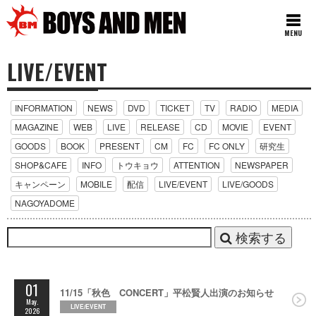
MENU
LIVE/EVENT
INFORMATION
NEWS
DVD
TICKET
TV
RADIO
MEDIA
MAGAZINE
WEB
LIVE
RELEASE
CD
MOVIE
EVENT
GOODS
BOOK
PRESENT
CM
FC
FC ONLY
研究生
SHOP&CAFE
INFO
トウキョウ
ATTENTION
NEWSPAPER
キャンペーン
MOBILE
配信
LIVE/EVENT
LIVE/GOODS
NAGOYADOME
検索する
01
11/15「秋色 CONCERT」平松賢人出演のお知らせ
May.
LIVE/EVENT
2026