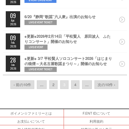
EVENT LIVE/EVENT
2026
09
6/20『静岡“歌謡”六人衆』出演のお知らせ
Apr.
LIVE/EVENT TICKET
2026
09
※更新※2026年2月14日「平松賢人 原田波人 ふた
りコンサート」開催のお知らせ
Feb.
2026
LIVE/EVENT
28
※更新※ 3/7 平松賢人ソロコンサート2026「はじまり
の狼煙～大名古屋歌謡まつり～」開催のお知らせ
Jan.
2026
LIVE/EVENT TICKET
‹ 前の10件
...
2
3
4
...
次の10件 ›
ボイメン☆ファミリーとは
F.ENT IDについて
お支払いについて
利用規約