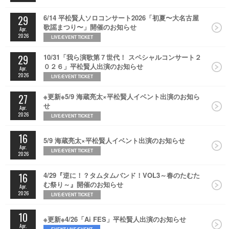
29
6/14 平松賢人ソロコンサート2026「初夏〜大名古屋
歌謡まつり〜」開催のお知らせ
Apr.
2026
LIVE/EVENT TICKET
29
10/31「我ら演歌第７世代！ スペシャルコンサート２
０２６」平松賢人出演のお知らせ
Apr.
2026
LIVE/EVENT TICKET
27
※更新※5/9 海蔵亮太×平松賢人イベント出演のお知ら
せ
Apr.
2026
LIVE/EVENT TICKET
16
5/9 海蔵亮太×平松賢人イベント出演のお知らせ
Apr.
LIVE/EVENT TICKET
2026
16
4/29『逆に！？タムタムバンド！VOL3～春のたむた
む祭り～』開催のお知らせ
Apr.
2026
LIVE/EVENT TICKET
10
※更新※4/26「Ai FES」平松賢人出演のお知らせ
Apr.