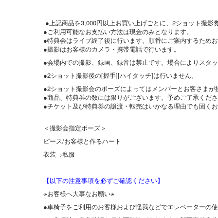
●上記商品を3,000円以上お買い上げごとに、2ショット撮影
●ご利用可能なお支払い方法は現金のみとなります。
●特典会はライブ終了後に行います。順番にご案内するため
●撮影はお客様のカメラ・携帯電話で行います。
●会場内での撮影、録画、録音は禁止です。場合によりスタ
●2ショット撮影後の[握手][ハイタッチ]は行いません。
●2ショット撮影会のポーズによってはメンバーとお客さまが
●商品、特典券の数には限りがございます。予めご了承くだ
●チケット及び特典券の譲渡・転売はいかなる理由でも固く
＜撮影会指定ポーズ＞
ピース/お客様と作るハート
衣装→私服
【以下の注意事項を必ずご確認ください】
※お客様へ大事なお願い※
●車椅子をご利用のお客様および怪我などでエレベーターの使