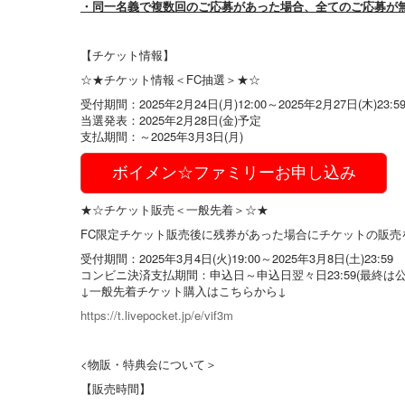
・同一名義で複数回のご応募があった場合、全てのご応募が
【チケット情報】
☆★チケット情報＜FC抽選＞★☆
受付期間：2025年2月24日(月)12:00～2025年2月27日(木)23:5
当選発表：2025年2月28日(金)予定
支払期間：～2025年3月3日(月)
ボイメン☆ファミリーお申し込み
★☆チケット販売＜一般先着＞☆★
FC限定チケット販売後に残券があった場合にチケットの販売
受付期間：2025年3月4日(火)19:00～2025年3月8日(土)23:59
コンビニ決済支払期間：申込日～申込日翌々日23:59(最終は公演
↓一般先着チケット購入はこちらから↓
https://t.livepocket.jp/e/vif3m
<物販・特典会について＞
【販売時間】