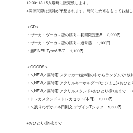
12:30~13:15入場時に販売致します。
※開演間際は混雑が予想されます。時間に余裕をもってお越
＜CD＞
・ヴーカ・ヴーカ～恋の筋肉～初回限定盤B 2,200円
・ヴーカ・ヴーカ～恋の筋肉～通常盤 1,100円
・超FINE!!!TypeA/B/C 1,100円
＜GOODS＞
・＼NEW／霧時雨 ステッカー(全3種の中からランダムで1枚封
・＼NEW／霧時雨 アクリルキーホルダー(たて/よこ)※おひとり
・＼NEW／霧時雨 アクリルスタンド※おひとり様1点まで 3,
・トレカスタンド＋トレカセット(本田) 3,000円
・＼残りわずか／本田剛文 デザインTシャツ 5,500円
※おひとり様5枚まで