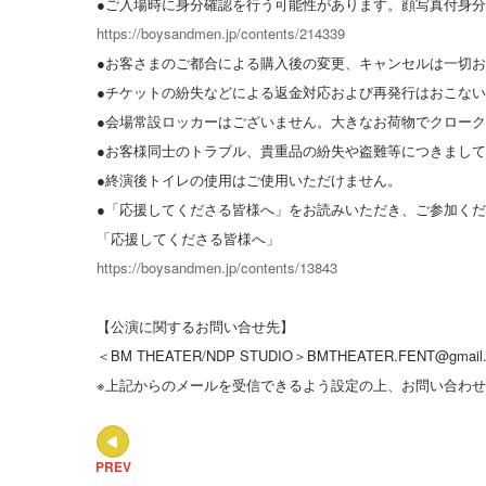
●ご入場時に身分確認を行う可能性があります。顔写真付身
https://boysandmen.jp/contents/214339
●お客さまのご都合による購入後の変更、キャンセルは一切
●チケットの紛失などによる返金対応および再発行はおこな
●会場常設ロッカーはございません。大きなお荷物でクローク
●お客様同士のトラブル、貴重品の紛失や盗難等につきまし
●終演後トイレの使用はご使用いただけません。
●「応援してくださる皆様へ」をお読みいただき、ご参加く
「応援してくださる皆様へ」
https://boysandmen.jp/contents/13843
【公演に関するお問い合せ先】
＜BM THEATER/NDP STUDIO＞BMTHEATER.FENT@gmail
※上記からのメールを受信できるよう設定の上、お問い合わ
PREV