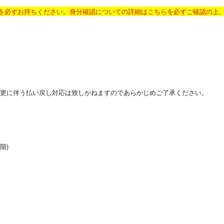
証を必ずお持ちください。身分確認についての詳細は
こちら
を必ずご確認の上
変更に伴う払い戻し対応は致しかねますのであらかじめご了承ください。
階)