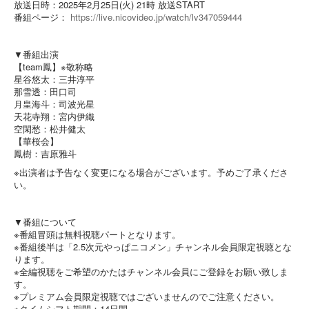
放送日時：2025年2月25日(火) 21時 放送START
番組ページ：
https://live.nicovideo.jp/watch/lv347059444
▼番組出演
【team鳳】※敬称略
星谷悠太：三井淳平
那雪透：田口司
月皇海斗：司波光星
天花寺翔：宮内伊織
空閑愁：松井健太
【華桜会】
鳳樹：吉原雅斗
※出演者は予告なく変更になる場合がございます。予めご了承くださ
い。
▼番組について
※番組冒頭は無料視聴パートとなります。
※番組後半は「2.5次元やっぱニコメン」チャンネル会員限定視聴とな
ります。
※全編視聴をご希望のかたはチャンネル会員にご登録をお願い致しま
す。
※プレミアム会員限定視聴ではございませんのでご注意ください。
※タイムシフト期間：14日間