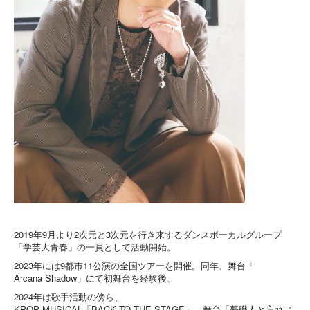
2019年9月より2次元と3次元を行き来するダンスボーカルグ
ループ
「学芸大青春」の一員として活動開始。
2023年には9都市11公演の全国ツアーを開催。同年、舞台「
Arcana Shadow」にて初舞台を経験後、
2024年は歌手活動の傍ら、
KPOP MUSICAL「BACK TO THE STAGE」、舞台「夢職人と忘れじ