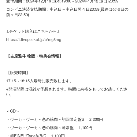
受付期間：2024年12月19日(木)19:00～2024年1月12日(日)23:59
コンビニ決済支払期間：申込日～申込日翌々日23:59(最終は公演日の
前々日23:59)
↓チケット購入はこちらから↓
https://t.livepocket.jp/e/mg8mg
【吉原雅斗 物販・特典会情報】
【販売時間】
17:15～18:15入場時に販売致します。
※開演間際は混雑が予想されます。時間に余裕をもってお越しくださ
い。
＜CD＞
・ヴーカ・ヴーカ～恋の筋肉～初回限定盤B 2,200円
・ヴーカ・ヴーカ～恋の筋肉～通常盤 1,100円
・超FINE!!!TypeA/B/C 1,100円