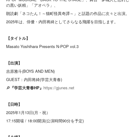
の黒い妖精」「アオペラ」、
朗読劇「ネコたん！～猫町怪異奇譚～」
と話題の作品に次々と出演。
2025年は、俳優・内田将綺としてさらなる飛躍を目指します。
【タイトル】
Masato Yoshihara Presents N-POP vol.3
【出演】
吉原雅斗(BOYS AND MEN)
GUEST：内田将綺(学芸大青春)
🔎
『学芸大青春HP』
https://gjunes.net
【日時】
2025年1月13日(月・祝）
17:15開場 / 18:00開演(公演時間90分を予定)