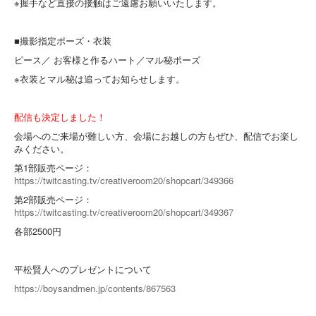
※握手など直接の接触はご遠慮お願いいたします。
■撮影指定ポーズ・衣装
ピース／ お客様と作るハート／マル秘ポーズ
※衣装とマル秘は追ってお知らせします。
配信も決定しました！
会場へのご来場が難しい方、会場にお越しの方もぜひ、配信でお楽し
みください。
第1部販売ページ：
https://twitcasting.tv/creativeroom20/shopcart/349366
第2部販売ページ：
https://twitcasting.tv/creativeroom20/shopcart/349367
各部2500円
平松賢人へのプレゼントについて
https://boysandmen.jp/contents/867563