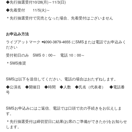
◆先行抽選受付10/28(月)～11/3(日)
◆先着受付 11/5(火)～
＊先行抽選受付で完売となった場合、先着受付はございません
お申込み方法
ライブアットマーク 📲090-3879-4655 にSMSまたは電話でお申込みく
ださい
受付初日のみ SMS 0：00～ 電話 10：00～
＊SMS推奨
SMSは以下を送信してください。電話の場合はおたずねします。
◆公演名 ◆開催日 ◆時間 ◆人数 ◆氏名（代表者） ◆電話番
号
SMSお申込みにはご返信、電話では口頭で次の手続きをお伝えしま
す。
＊先行抽選受付は締切翌日に結果(お席のご準備ができたか)をお知らせ
します。