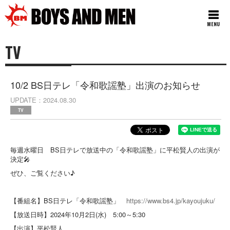
MENU
TV
10/2 BS日テレ「令和歌謡塾」出演のお知らせ
UPDATE
2024.08.30
TV
毎週水曜日 BS日テレで放送中の「令和歌謡塾」に平松賢人の出演が
決定🎤
ぜひ、ご覧ください♪
【番組名】BS日テレ「令和歌謡塾」
https://www.bs4.jp/kayoujuku/
【放送日時】2024年10月2日(水) 5:00～5:30
【出演】平松賢人