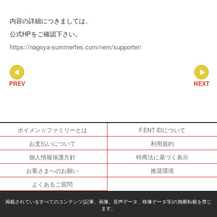
内容の詳細につきましては、
公式HPをご確認下さい。
https://nagoya-summerfes.com/nem/supporter/
PREV
NEXT
ボイメン☆ファミリーとは
F.ENT IDについて
お支払いについて
利用規約
個人情報保護方針
特商法に基づく表示
お客さまへのお願い
推奨環境
よくあるご質問
掲載されているすべてのコンテンツ(記事、画像、音声データ、映像データ等)の無断転載を禁じ
ます。