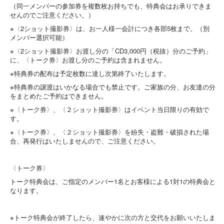
（同一メンバーの参加券を複数枚お持ちでも、特典会はお承りできま
せんのでご注意ください。）
※〈2ショット撮影券〉は、お一人様一会計につき各部5枚まで。（別
メンバー選択可能）
※〈2ショット撮影券〉お渡し分の「CD3,000円（税抜）分のご予約」
に、〈トーク券〉お渡し分のご予約は含まれません。
※特典券の配布は予定枚数に達し次第終了いたします。
※特典券の譲渡はいかなる場合でも禁止です。ご家族の分、お友達の分
をまとめたご予約はできません。
※〈トーク券〉、〈２ショット撮影券〉はイベント当日限りの有効で
す。
※〈トーク券〉、〈２ショット撮影券〉を紛失・盗難・破損された場
合、再発行はいたしませんので、ご注意ください。
〈トーク券〉
トーク特典会は、ご指定のメンバー1名とお客様による1対1の特典会と
なります。
※トーク特典会が終了したら、速やかに次の方と交代をお願いいたしま