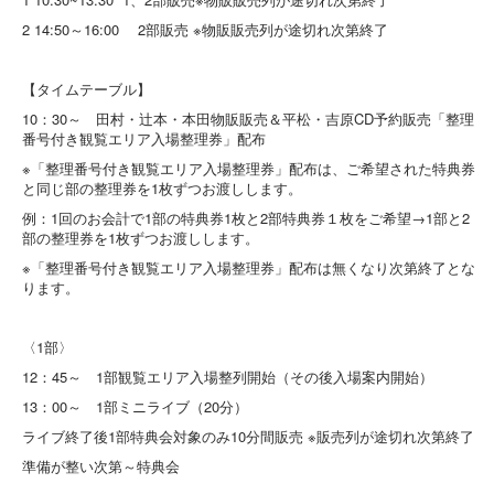
2 14:50～16:00 2部販売 ※物販販売列が途切れ次第終了
【タイムテーブル】
10：30～ 田村・辻本・本田物販販売＆平松・吉原CD予約販売「整理
番号付き観覧エリア入場整理券」配布
※「整理番号付き観覧エリア入場整理券」配布は、ご希望された特典券
と同じ部の整理券を1枚ずつお渡しします。
例：1回のお会計で1部の特典券1枚と2部特典券１枚をご希望→1部と2
部の整理券を1枚ずつお渡しします。
※「整理番号付き観覧エリア入場整理券」配布は無くなり次第終了とな
ります。
〈1部〉
12：45～ 1部観覧エリア入場整列開始（その後入場案内開始）
13：00～ 1部ミニライブ（20分）
ライブ終了後1部特典会対象のみ10分間販売 ※販売列が途切れ次第終了
準備が整い次第～特典会