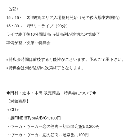
〈2部〉
15：15～ 2部観覧エリア入場整列開始（その後入場案内開始）
15：30～ 2部ミニライブ（20分）
ライブ終了後10分間販売 ※販売列が途切れ次第終了
準備が整い次第～特典会
※特典会時間は前後する可能性がございます。予めご了承下さい。
※特典会は列が途切れ次第終了となります。
◆田村・辻本・本田 販売商品・特典会について◆
【対象商品】
＜CD＞
・超FINE!!!TypeA/B/C​1,100円
・ヴーカ・ヴーカ～恋の筋肉～初回限定盤B​2,200円
・ヴーカ・ヴーカ～恋の筋肉～通常盤​1,100円