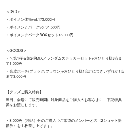
＜DVD＞
・ボイメン体操vol.17​3,000円
・ボイメン☆パークvol.3​4,500円
・ボイメン☆パークBOXセット​15,000円
＜GOODS＞
・＼第1弾＆第2弾MIX／ランダムステッカーセット※おひとり様3点ま
で​1,000円
・合皮ポーチ(ブラック/ブラウン)※おひとり様1会計につきいずれか1点
まで​3,000円
【グッズご購入特典】
当日、会場にて販売時間に対象商品をご購入のお客さまに、下記特典
券をお渡しします。
・3,000円（税込）分のご購入⇒ご希望のメンバーとの〈2ショット撮
影券〉を１枚差し上げます。