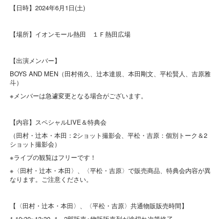
【日時】2024年6月1日(土)
【場所】イオンモール熱田 １Ｆ熱田広場
【出演メンバー】
BOYS AND MEN（田村侑久、辻本達規、本田剛文、平松賢人、吉原雅
斗）
※メンバーは急遽変更となる場合がございます。
【内容】スペシャルLIVE＆特典会
（田村・辻本・本田：2ショット撮影会、平松・吉原：個別トーク＆2
ショット撮影会）
※ライブの観覧はフリーです！
※〈田村・辻本・本田〉、〈平松・吉原〉で販売商品、特典会内容が異
なります。ご注意ください。
【〈田村・辻本・本田〉、〈平松・吉原〉共通物販販売時間】
1 10:30~13:30 1、2部販売※物販販売列が途切れ次第終了