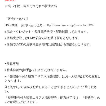
衣装→平松・吉原それぞれの新曲衣装
【販売について】
HMV栄店 お問い合わせ先：
http://www.hmv.co.jp/pr/contact124/
※現金・クレジット・各種電子決済・配送対応しております。
※店舗受け取りはHMV栄店でのお受け取りとなります。
※店舗でのCDのお取り置き期間は発売日から2週間となります。
■注意事項
※特典会後の[握手][ハイタッチ]は行いません。
※「整理番号付き観覧エリア入場整理券」はお一人様1枚までのお渡し
となります。
並びなおして複数枚お渡しすることはできませんのでご了承くださ
い。
「整理番号付き観覧エリア入場整理券」配布終了後は、「特典券」の
みのお渡しとなります。