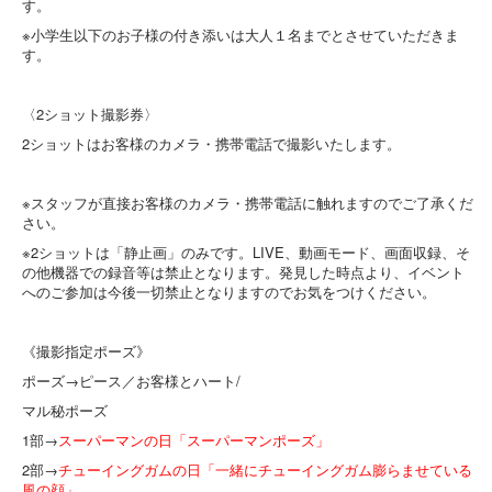
す。
※小学生以下のお子様の付き添いは大人１名までとさせていただきま
す。
〈2ショット撮影券〉
2ショットはお客様のカメラ・携帯電話で撮影いたします。
※スタッフが直接お客様のカメラ・携帯電話に触れますのでご了承くだ
さい。
※2ショットは「静止画」のみです。LIVE、動画モード、画面収録、そ
の他機器での録音等は禁止となります。発見した時点より、イベント
へのご参加は今後一切禁止となりますのでお気をつけください。
《撮影指定ポーズ》
ポーズ→ピース／お客様とハート/
マル秘ポーズ
1部→
スーパーマンの日「スーパーマンポーズ」
2部→
チューイングガムの日「一緒にチューイングガム膨らませている
風の顔」