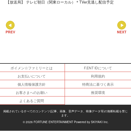
【放送局】 テレビ朝日（関東ローカル）＊TVer見逃し配信予定
PREV
NEXT
ボイメン☆ファミリーとは
F.ENT IDについて
お支払いについて
利用規約
個人情報保護方針
特商法に基づく表示
お客さまへのお願い
推奨環境
よくあるご質問
掲載されているすべてのコンテンツ(記事、画像、音声データ、映像データ等)の無断転載を禁じ
ます。
© 2026 FORTUNE ENTERTAINMENT Powered by
SKIYAKI Inc.