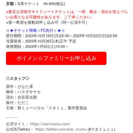
京都：
S席チケット ¥9,900(税込)
※東京公演前方サイドシートチケットは、一部、舞台・演出が見えづら
いお席となる可能性があります。ご了承ください。
※第一希望を複数回申し込み可（同一公演不可）
☆★チケット情報＜FC先行＞★☆
受付期間：2023年10月16日(月)22:00～2023年10月22日(日)23:59
当選発表：2023年10月26日(木)正午 予定
発券開始：2024年1月6日(土)10:00～
ボイメン☆ファミリーお申し込み
◇スタッフ◇
原作：ひなた凛
脚本：ハラダサヤカ
演出：吉谷晃太朗
振付：ただこ
主催：新ミュージカル「スタミュ」製作委員会
＿＿＿
公式サイト：
https://star-mumu.com/
公式X(Twitter)：
https://twitter.com/star_mumu
(#スタミュミュ)