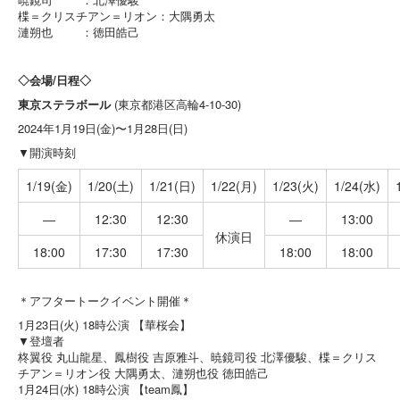
楪＝クリスチアン＝リオン：大隅勇太
漣朔也 ：徳田皓己
◇会場/日程◇
東京ステラボール
(東京都港区高輪4-10-30)
2024年1月19日(金)〜1月28日(日)
▼開演時刻
1/19(金)
1/20(土)
1/21(日)
1/22(月)
1/23(火)
1/24(水)
―
12:30
12:30
―
13:00
休演日
18:00
17:30
17:30
18:00
18:00
＊アフタートークイベント開催＊
1月23日(火) 18時公演 【華桜会】
▼登壇者
柊翼役 丸山龍星、鳳樹役 吉原雅斗、暁鏡司役 北澤優駿、楪＝クリス
チアン＝リオン役 大隅勇太、漣朔也役 徳田皓己
1月24日(水) 18時公演 【team鳳】