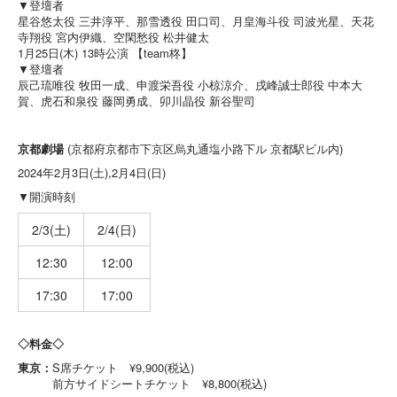
▼登壇者
星谷悠太役 三井淳平、那雪透役 田口司、月皇海斗役 司波光星、天花
寺翔役 宮内伊織、空閑愁役 松井健太
1月25日(木) 13時公演 【team柊】
▼登壇者
辰己琉唯役 牧田一成、申渡栄吾役 小椋涼介、戌峰誠士郎役 中本大
賀、虎石和泉役 藤岡勇成、卯川晶役 新谷聖司
京都劇場
(京都府京都市下京区烏丸通塩小路下ル 京都駅ビル内)
2024年2月3日(土),2月4日(日)
▼開演時刻
2/3(土)
2/4(日)
12:30
12:00
17:30
17:00
◇料金◇
東京：
S席チケット ¥9,900(税込)
前方サイドシートチケット ¥8,800(税込)