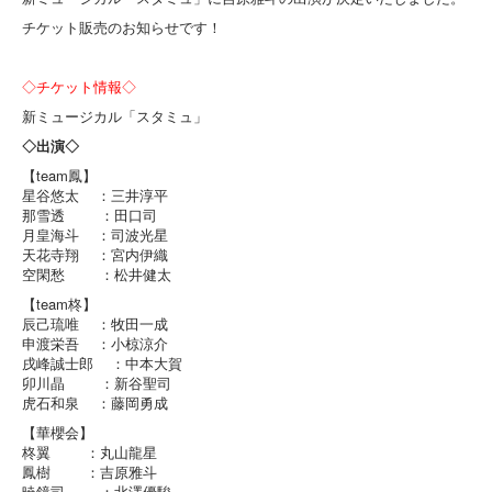
チケット販売のお知らせです！
◇チケット情報◇
新ミュージカル「スタミュ」
◇出演◇
【team鳳】
星谷悠太 ：三井淳平
那雪透 ：田口司
月皇海斗 ：司波光星
天花寺翔 ：宮内伊織
空閑愁 ：松井健太
【team柊】
辰己琉唯 ：牧田一成
申渡栄吾 ：小椋涼介
戌峰誠士郎 ：中本大賀
卯川晶 ：新谷聖司
虎石和泉 ：藤岡勇成
【華櫻会】
柊翼 ：丸山龍星
鳳樹 ：吉原雅斗
暁鏡司 ：北澤優駿