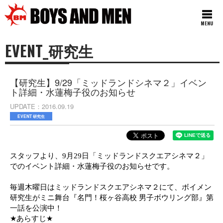
MENU
EVENT_研究生
【研究生】9/29「ミッドランドシネマ２」イベン
ト詳細・水蓮梅子役のお知らせ
UPDATE
2016.09.19
EVENT 研究生
スタッフより、
9
月
29
日「ミッドランドスクエアシネマ２」
でのイベント詳細・水蓮梅子役のお知らせです。
毎週木曜日はミッドランドスクエアシネマ２にて、ボイメン
研究生がミニ舞台『名門！桜ヶ谷高校 男子ボウリング部』第
一話を公演中！
★
あらすじ
★