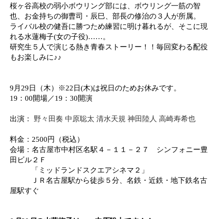
桜ヶ谷高校の弱小ボウリング部には、ボウリング一筋の智
也、お金持ちの御曹司・辰巳、部長の修治の３人が所属。
ライバル校の健吾に勝つため練習に明け暮れるが、そこに現
れる水蓮梅子
(
女の子役
)
……。
研究生５人で演じる熱き青春ストーリー！！毎回変わる配役
もお楽しみに
♪♪
9
月
29
日（木）※
22
日
(
木
)
は祝日のためお休みです。
19
：
00
開場／
19
：
30
開演
野々田奏 中原聡太 清水天規 神田陸人 高崎寿希也
出演：
料金：
2500
円（税込）
会場：名古屋市中村区名駅４－１１－２７ シンフォニー豊
田ビル２Ｆ
「ミッドランドスクエアシネマ２」
ＪＲ名古屋駅から徒歩５分、名鉄・近鉄・地下鉄名古
屋駅すぐ