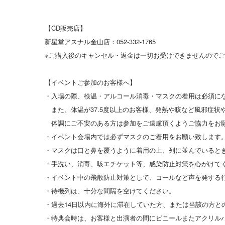
【CD販売店】
新星堂アスナル金山店：052-332-1765
※ご購入後のキャンセル・返金は一切お受けできませんので
【イベントご参加のお客様へ】
・入場の際、検温・アルコール消毒・マスクの着用は必須に
また、体温が37.5度以上のお客様、発熱や咳など風邪症状
体調にご不安のある方は参加をご遠慮頂くようご協力をお
・イベント会場内では必ずマスクのご着用をお願い致します
・マスクは口と鼻を覆うように着用の上、列に並んでいると
・手洗い、消毒、咳エチケット等、感染防止対策を心がけて
・イベント中の飛散防止対策として、コールなど声を発する
・待機列は、十分な間隔を空けてください。
・過去14日以内に海外に滞在していた方、または当該の方と
・特典会時は、お客様と出演者の間にビニールまたアクリル