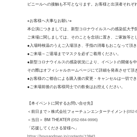
ビニールへの接触も不可となります。お客様と出演者それぞ
※お客様へ大事なお願い※
本公演につきましては、新型コロナウイルスへの感染拡大予
ご来場に関しましては、そのことを念頭に置き、ご家族等と
●入場時検温のうえご入場頂き、手指の消毒もおこなって頂
●ご来場～ご退場までマスクを必ずご着用ください。
●新型コロナウイルスの感染状況により、イベントの開催を
その際はオフィシャルホームページにて詳細を発表させて頂
●お客様のご都合による購入後の変更・キャンセルは一切で
●ご来場前後のお客様同士での飲食はお控えください。
【本イベントに関するお問い合せ先】
＜前日まで＞株式会社フォーチュンエンターテイメント(
052-
＜当日＞ BM THEATER (
052-684-9996
)
「応援してくださる皆様へ」
https://boysandmen.jp/contents/13843