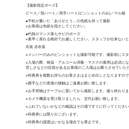
【撮影指定ポーズ】
ピース／指ハート／両手ハート(ピンショットのみ)／マル秘
●平松が書いた「ありがとう」の色紙を持って撮影
※お客様は色紙を指さしてください。
●灼熱ロマンス落ちサビのポーズ
※素早く座れる格好でお越しください。スタッフが出来ない
衣装 赤衣装
※メンバーのみのピンショットも撮影可能です。撮影前にス
※入場の際、検温・アルコール消毒・マスクの着用は必須にな
苦しさなどの症状があるお客様のご入場はお断りさせていた
※特典券を複数お持ちのお客さまはまとめ出しとなりますの
※握手などの直接の接触はご遠慮お願い致します。
※お手荷物はテーブルに置いてから撮影します。撮り終わり
※カメラ機器を受け取りましたら、交代お願い致します。
※ぶれていないかなどの確認はその場ですぐに行ってくださ
※特典券には限りがございます。
※特典券の譲渡はいかなる場合でも禁止です。