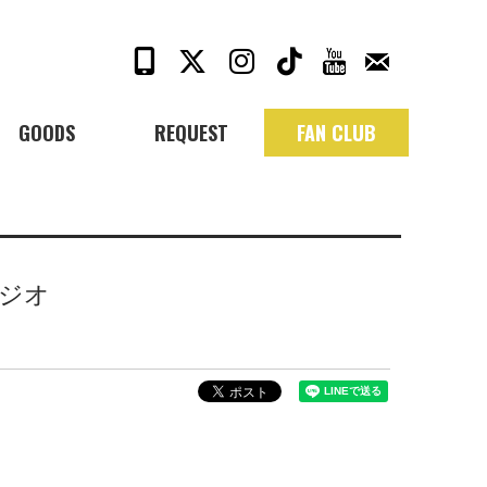
GOODS
REQUEST
FAN CLUB
タジオ