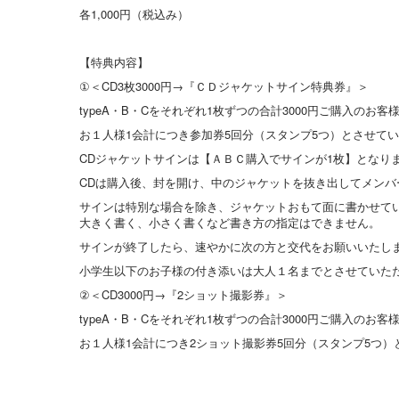
各1,000円（税込み）
【特典内容】
①＜CD3枚3000円→『ＣＤジャケットサイン特典券』＞
typeA・B・Cをそれぞれ1枚ずつの合計3000円ご購入の
お１人様1会計につき参加券5回分（スタンプ5つ）とさせて
CDジャケットサインは【ＡＢＣ購入でサインが1枚】となり
CDは購入後、封を開け、中のジャケットを抜き出してメン
サインは特別な場合を除き、ジャケットおもて面に書かせて
大きく書く、小さく書くなど書き方の指定はできません。
サインが終了したら、速やかに次の方と交代をお願いいたし
小学生以下のお子様の付き添いは大人１名までとさせていた
②＜CD3000円→『2ショット撮影券』＞
typeA・B・Cをそれぞれ1枚ずつの合計3000円ご購入の
お１人様1会計につき2ショット撮影券5回分（スタンプ5つ