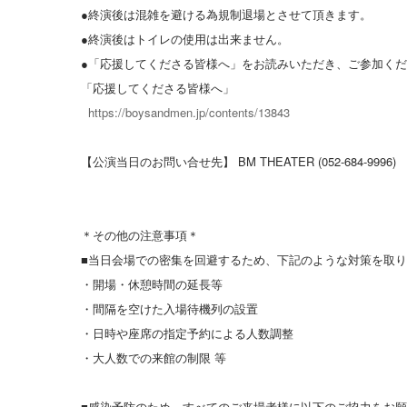
●終演後は混雑を避ける為規制退場とさせて頂きます。
●終演後はトイレの使用は出来ません。
●「応援してくださる皆様へ」をお読みいただき、ご参加く
「応援してくださる皆様へ」
https://boysandmen.jp/contents/13843
【公演当日のお問い合せ先】 BM THEATER (052-684-9996)
＊その他の注意事項＊
■当日会場での密集を回避するため、下記のような対策を取
・開場・休憩時間の延長等
・間隔を空けた入場待機列の設置
・日時や座席の指定予約による人数調整
・大人数での来館の制限 等
■感染予防のため、すべてのご来場者様に以下のご協力をお