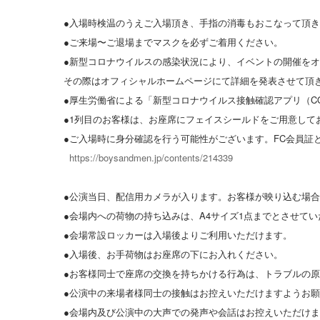
●入場時検温のうえご入場頂き、手指の消毒もおこなって頂
●ご来場〜ご退場までマスクを必ずご着用ください。
●新型コロナウイルスの感染状況により、イベントの開催を
その際はオフィシャルホームページにて詳細を発表させて頂
●厚生労働省による「新型コロナウイルス接触確認アプリ（C
●1列目のお客様は、お座席にフェイスシールドをご用意して
●ご入場時に身分確認を行う可能性がございます。FC会員
https://boysandmen.jp/contents/214339
●公演当日、配信用カメラが入ります。お客様が映り込む場
●会場内への荷物の持ち込みは、A4サイズ1点までとさせて
●会場常設ロッカーは入場後よりご利用いただけます。
●入場後、お手荷物はお座席の下にお入れください。
●お客様同士で座席の交換を持ちかける行為は、トラブルの
●公演中の来場者様同士の接触はお控えいただけますようお
●会場内及び公演中の大声での発声や会話はお控えいただけ