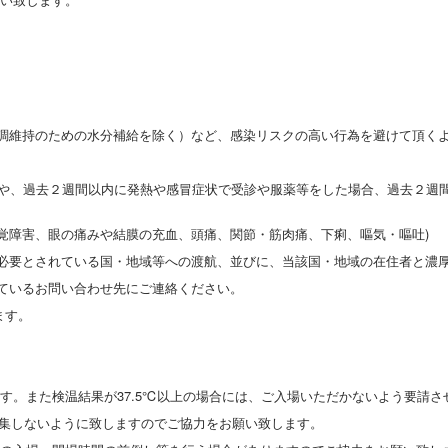
体調維持のための水分補給を除く）など、感染リスクの高い行為を避けて頂く
場合や、過去２週間以内に発熱や感冒症状で受診や服薬等をした場合、過去２
覚障害、眼の痛みや結膜の充血、頭痛、関節・筋肉痛、下痢、嘔気・嘔吐)
を必要とされている国・地域等への渡航、並びに、当該国・地域の在住者と濃
ているお問い合わせ先にご連絡ください。
ます。
す。また検温結果が37.5℃以上の場合には、ご入場いただかないよう要請さ
密集しないように致しますのでご協力をお願い致します。