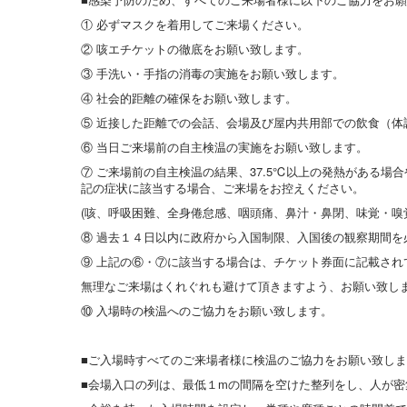
① 必ずマスクを着用してご来場ください。
② 咳エチケットの徹底をお願い致します。
③ 手洗い・手指の消毒の実施をお願い致します。
④ 社会的距離の確保をお願い致します。
⑤ 近接した距離での会話、会場及び屋内共用部での飲食（
⑥ 当日ご来場前の自主検温の実施をお願い致します。
⑦ ご来場前の自主検温の結果、37.5℃以上の発熱がある
記の症状に該当する場合、ご来場をお控えください。
(咳、呼吸困難、全身倦怠感、咽頭痛、鼻汁・鼻閉、味覚・嗅
⑧ 過去１４日以内に政府から入国制限、入国後の観察期間
⑨ 上記の⑥・⑦に該当する場合は、チケット券面に記載され
無理なご来場はくれぐれも避けて頂きますよう、お願い致し
⑩ 入場時の検温へのご協力をお願い致します。
■ご入場時すべてのご来場者様に検温のご協力をお願い致しま
■会場入口の列は、最低１mの間隔を空けた整列をし、人が