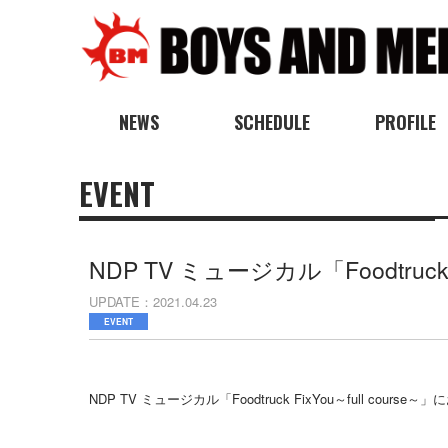
NEWS
SCHEDULE
PROFILE
EVENT
NDP TV ミュージカル「Foodtruc
UPDATE
2021.04.23
EVENT
NDP TV ミュージカル「Foodtruck FixYou～ful