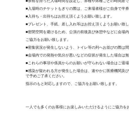
■余裕を持った入場時間を設定し、券種や席種ごとの時間差
■入場時のチケットもぎりの際は、ご来場者様がご自身で半
■入待ち・出待ちはお控え頂くようお願い致します。
■プレゼント、手紙、差し入れ等はお控え頂くようお願い致
■密閉空間を避けるため、公演の前後及び休憩中などに会場
ご協力をお願い致します。
■密集状況が発生しないよう、トイレ等の列へお並びの際は
■会場内での発熱や気分が悪いなどの症状が発生した場合は
■これらの事項や係員からのお願いが守られない場合はご退
■感染が疑われる方が発生した場合は、速やかに医療機関及
で予めご了承ください。
指示のもと対応しますので、ご協力をお願い致します。
一人でも多くのお客様にお楽しみいただけるようにご協力を