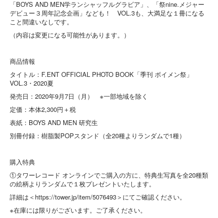
「BOYS AND MEN学ランシャッフルグラビア」、「祭nine.メジャー
デビュー３周年記念企画」なども！ VOL.3も、大満足な１冊になる
こと間違いなしです。
（内容は変更になる可能性があります。）
商品情報
タイトル：F.ENT OFFICIAL PHOTO BOOK「季刊 ボイメン祭」
VOL.3・2020夏
発売日：2020年9月7日（月） ※一部地域を除く
定価：本体2,300円＋税
表紙：BOYS AND MEN 研究生
別冊付録：樹脂製POPスタンド（全20種よりランダムで1種）
購入特典
①タワーレコード オンラインでご購入の方に、特典生写真を全20種類
の絵柄よりランダムで１枚プレゼントいたします。
詳細は＜https://tower.jp/item/5076493＞にてご確認ください。
※在庫には限りがございます。ご了承ください。