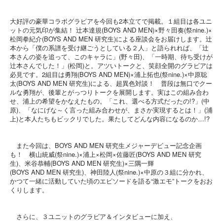
大好評の豪華コラボグラビアを今回も2本立てで掲載。１組目は各ユニ
ットの元気印が集結！ 辻本達規(BOYS AND MEN)×野々田奏(祭nine.)×
松岡拳紀介(BOYS AND MEN 研究生)による座談会をお届けします。辻
本から「僕の系譜を受け継ごうとしている２人」と語られれば、「辻
本さんの姿を追って、このキャラに」(野々田)、「一時期、待ち受けが
辻本さんでした！」(松岡)と。アツいトークと、笑顔全開のグラビアは
必見です。2組目は勇翔(BOYS AND MEN)×浦上拓也(祭nine.)×中原聡
太(BOYS AND MEN 研究生)による、超異色対談！ 普段は無口でクー
ルな勇翔が、後輩とがっつりトークを展開します。実はこの組み合わ
せ、浦上の希望をかなえたもの。「これ、選べる方式だったの!?」(中
原)、「なにげな～く言った組み合わせが、まさか実現するとは！」(浦
上)と本人たちもビックリでした。果たしてどんな内容になるのか…!?
また今回は、BOYS AND MEN 研究生メジャーデビュー記念企画
も！ 横山統威(祭nine.)×浦上×松岡×佐藤匠(BOYS AND MEN 研究
生)、米谷恭輔(BOYS AND MEN 研究生)×三隅一輝
(BOYS AND MEN 研究生)、神田陸人(祭nine.)×中原の３組に分かれ、
かつて一緒に活動していた頃のエピソードを語る“激エモ”トークをおお
くりします。
さらに、３ユニットのグラビア＆インタビューに加え、