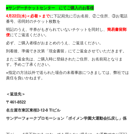
■サンデーチケットセンター にてご購入のお客様
4月22日(水)＜必着＞まで
に下記宛先に①お名前、②ご住所、③お電話
番号、④同封のチケット枚数を
明記のうえ、半券がもぎられていないチケットを同封し、
簡易書留郵
便
にてご返送ください。
必ず、ご購入者様がおまとめのうえ、ご返送ください。
到着後、準備でき次第「現金書留」にてご返金させていただきます。
またご返金先は、ご購入時に登録されたご住所、お名前宛となりま
す。予めご了承ください。
※指定の方法以外で送られた場合の未着事故につきましては、弊社では
責任を負いかねます。
＜返送先＞
〒461-8522
名古屋市東区東桜2-12-8 TIビル
サンデーフォークプロモーション「ボイメン学園大運動会払戻し」係