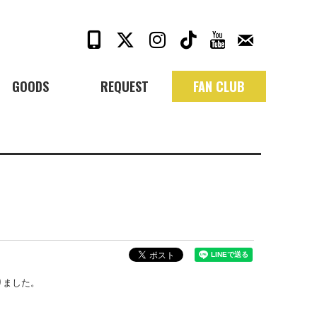
GOODS
REQUEST
FAN CLUB
りました。