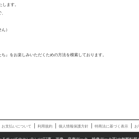
たします。
で、
せん）
たち』をお楽しみいただくための方法を模索しております。
お支払いについて
利用規約
個人情報保護方針
特商法に基づく表示
お
いるすべてのコンテンツ(記事、画像、音声データ、映像データ等)の無断転載