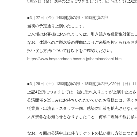
3
月
27
日（金）
以降の公演につきましては、以下のように決定
■
3
月
27
日（金）
14
時
開演の部・
19
時
開演の部
当初の予定通り上演いたします。
ご来場のお客様におかれましては、引き続き各種衛生対策に
なお、体調へのご懸念等の理由によりご来場を控えられるお
払い戻し方法については以下をご確認ください。
https://www.boysandmen-boysta.jp/haraimodoshi.html
■
3
月
28
日（土）
13
時
開演の部・
18
時
開演の部／
29
日（日）
11
上記4公演につきましては、誠に恐れ入りますが上演中止と
公演開催を楽しみにお待ちいただいていたお客様には、深く
従業員・出演者・スタッフ一同、感染防止策を拡充させなが
大変残念なお知らせとなりましたこと、何卒ご理解の程お願
なお、今回の公演中止に伴うチケットの払い戻し方法につき