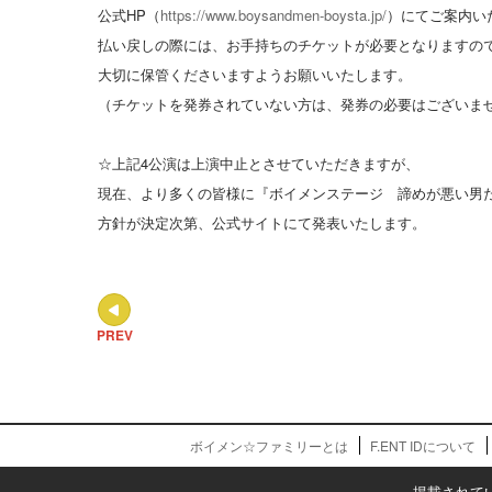
公式HP（
https://www.boysandmen-boysta.jp/
）にてご案内い
払い戻しの際には、お手持ちのチケットが必要となりますの
大切に保管くださいますようお願いいたします。
（チケットを発券されていない方は、発券の必要はございま
☆上記4公演は上演中止とさせていただきますが、
現在、より多くの皆様に『ボイメンステージ 諦めが悪い男
方針が決定次第、公式サイトにて発表いたします。
PREV
ボイメン☆ファミリーとは
F.ENT IDについて
掲載されて