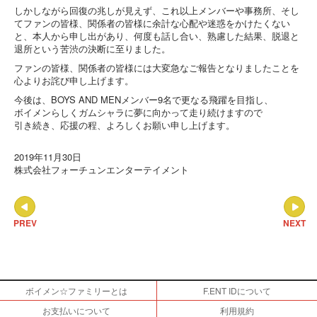
しかしながら回復の兆しが見えず、これ以上メンバーや事務所、そし
てファンの皆様、関係者の皆様に余計な心配や迷惑をかけたくない
と、本人から申し出があり、何度も話し合い、熟慮した結果、脱退と
退所という苦渋の決断に至りました。
ファンの皆様、関係者の皆様には大変急なご報告となりましたことを
心よりお詫び申し上げます。
今後は、BOYS AND MENメンバー9名で更なる飛躍を目指し、
ボイメンらしくガムシャラに夢に向かって走り続けますので
引き続き、応援の程、よろしくお願い申し上げます。
2019年11月30日
株式会社フォーチュンエンターテイメント
PREV
NEXT
ボイメン☆ファミリーとは
F.ENT IDについて
お支払いについて
利用規約