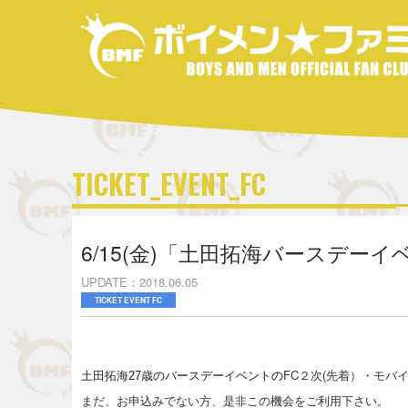
TICKET_EVENT_FC
6/15(金)「土田拓海バースデー
UPDATE
2018.06.05
TICKET EVENT FC
FC２次(先着）・モバ
土田拓海27歳のバースデーイベント
の
まだ、お申込みでない方、是非この機会をご利用下さい。