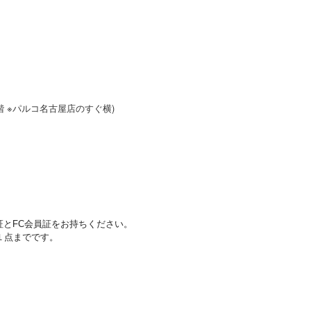
栄5階 ※パルコ名古屋店のすぐ横)
証とFC会員証をお持ちください。
１点までです。