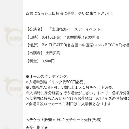
27歳になった土田拓海に是非、会いに来て下さい!!!
【公演名】 「土田拓海バースデーイベント」
【日時】 6月15日(金) 18:00開場/19:00開演
【場所】 BM THEATER(名古屋市中区栄3-32-6 BECOME
【出演者】
土田拓海
【料金】 3,500円
※オールスタンディング。
※入場時別途ドリンク代500円必要。
※3歳未満入場不可。3歳以上１人１枚チケット必要。
※入場時に身分確認を行う場合がございますので、
必ず身分
※会場内に持ち込みいただけるお荷物は、
A4サイズのお荷物
※会場常設ロッカーのご利用はご入場後となります。
＜チケット販売＞
FC２次チケット先行(先着)
★受付期間★