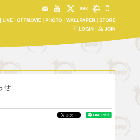
LIVE
OFFMOVIE
PHOTO
WALLPAPER
STORE
LOGIN
JOIN
らせ