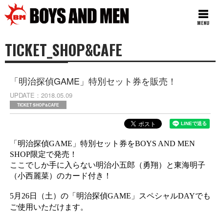
MENU
TICKET_SHOP&CAFE
「明治探偵GAME」特別セット券を販売！
UPDATE
2018.05.09
TICKET SHOP&CAFE
「明治探偵
GAME
」特別セット券を
BOYS AND MEN
SHOP
限定で発売！
ここでしか手に入らない明治小五郎（勇翔）と東海明子
（小西麗菜）のカード付き！
5
月
26
日（土）の「明治探偵
GAME
」スペシャル
DAY
でも
ご使用いただけます。