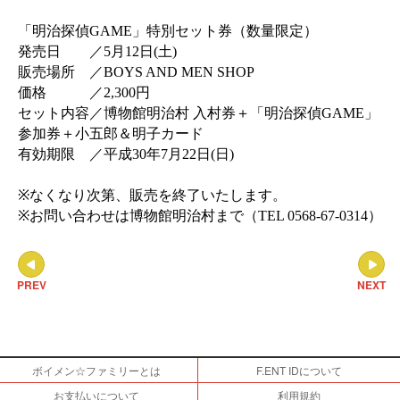
「明治探偵
GAME
」特別セット券（数量限定）
発売日 ／
5
月
12
日
(
土
)
販売場所 ／
BOYS AND MEN SHOP
価格 ／
2,300
円
セット内容／博物館明治村 入村券＋「明治探偵
GAME
」
参加券＋小五郎＆明子カード
有効期限 ／平成
30
年
7
月
22
日
(
日
)
※
なくなり次第、販売を終了いたします。
※
お問い合わせは博物館明治村まで（
TEL 0568-67-0314
）
PREV
NEXT
ボイメン☆ファミリーとは
F.ENT IDについて
お支払いについて
利用規約