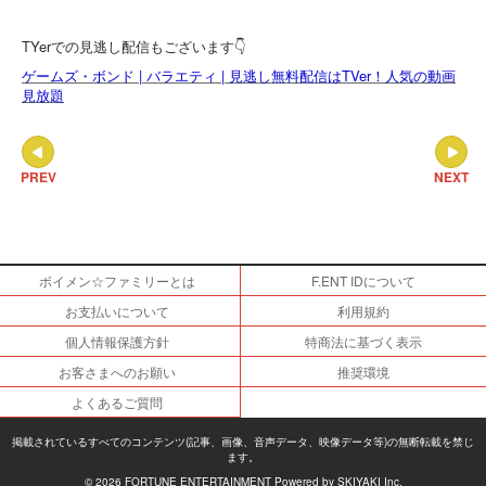
TYerでの見逃し配信もございます👇
ゲームズ・ボンド | バラエティ | 見逃し無料配信はTVer！人気の動画
見放題
PREV
NEXT
ボイメン☆ファミリーとは
F.ENT IDについて
お支払いについて
利用規約
個人情報保護方針
特商法に基づく表示
お客さまへのお願い
推奨環境
よくあるご質問
掲載されているすべてのコンテンツ(記事、画像、音声データ、映像データ等)の無断転載を禁じ
ます。
© 2026 FORTUNE ENTERTAINMENT Powered by
SKIYAKI Inc.