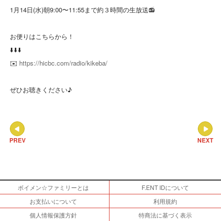
1月14日(水)朝9:00〜11:55まで約３時間の生放送📻
お便りはこちらから！
⬇️⬇️⬇️
✉️
https://hicbc.com/radio/kikeba/
ぜひお聴きください♪
PREV
NEXT
ボイメン☆ファミリーとは
F.ENT IDについて
お支払いについて
利用規約
個人情報保護方針
特商法に基づく表示