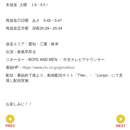
本放送 土曜 １6：5５~
再放送①日曜 あさ 5:42～5:47
再放送②月曜 深夜25:29～25:34
放送エリア：愛知・三重・岐阜
出演：春風亭昇太
リポーター：BOYS AND MEN ・ 中京テレビアナウンサー
番組HP：
https://www.ctv.co.jp/gomeitou/
配信：番組終了後より、動画配信サイト「TVer」・「Locipo」にて見
逃し配信実施
お楽しみに！！
PREV
NEXT