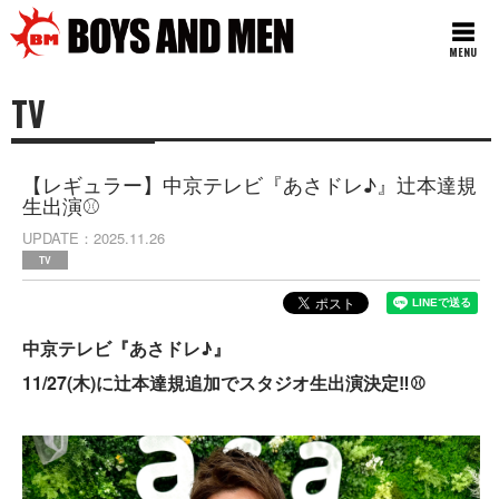
MENU
TV
【レギュラー】中京テレビ『あさドレ♪』辻本達規
生出演⚾️
UPDATE
2025.11.26
TV
中京テレビ『あさドレ♪』
11/27(木)に辻本達規追加でスタジオ生出演決定‼️⚾️